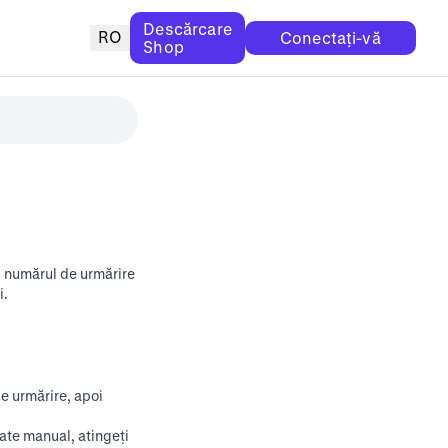
Descărcare
RO
Conectați-vă
Shop
, numărul de urmărire
i.
e urmărire, apoi
ate manual, atingeți