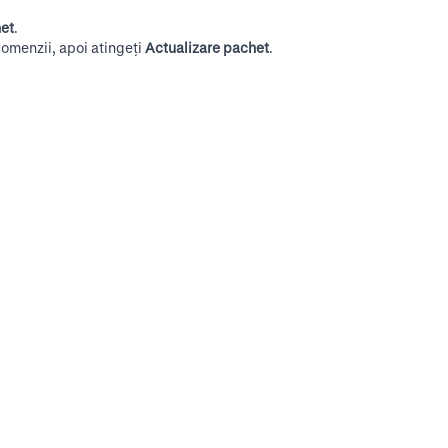
het
.
 comenzii, apoi atingeți
Actualizare pachet
.