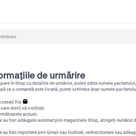
formațiile de urmărire
are în Shop cu detaliile de urmărire, puteți edita numele pachetului
După ce o comandă este livrată, puteți schimba doar numele pachetulu
ccesați fila
.
are doriți să o editați.
următoarele acțiuni:
e au fost adăugate automat prin magazinele Shop, atingeți numărul d
e au fost importate prin Gmail sau Outlook, redirecționate sau adăug