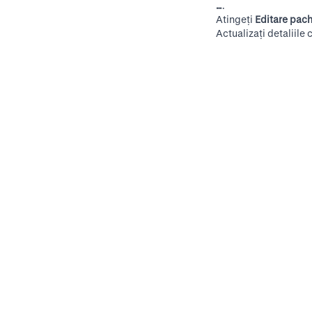
…
.
Atingeți
Editare pac
Actualizați detaliile