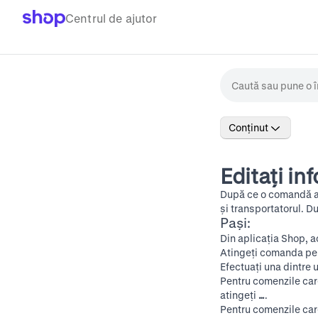
Centrul de ajutor
Conținut
Editați in
După ce o comandă ap
și transportatorul. 
Pași:
Din aplicația Shop, a
Atingeți comanda pe c
Efectuați una dintre 
Pentru comenzile car
atingeți
…
.
Pentru comenzile car