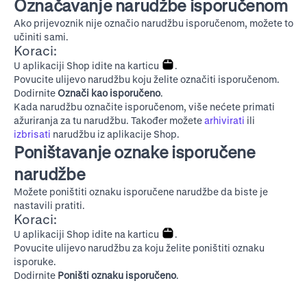
Označavanje narudžbe isporučenom
Ako prijevoznik nije označio narudžbu isporučenom, možete to
učiniti sami.
Koraci:
U aplikaciji Shop idite na karticu
.
Povucite ulijevo narudžbu koju želite označiti isporučenom.
Dodirnite
Označi kao isporučeno
.
Kada narudžbu označite isporučenom, više nećete primati
ažuriranja za tu narudžbu. Također možete
arhivirati
ili
izbrisati
narudžbu iz aplikacije Shop.
Poništavanje oznake isporučene
narudžbe
Možete poništiti oznaku isporučene narudžbe da biste je
nastavili pratiti.
Koraci:
U aplikaciji Shop idite na karticu
.
Povucite ulijevo narudžbu za koju želite poništiti oznaku
isporuke.
Dodirnite
Poništi oznaku isporučeno
.