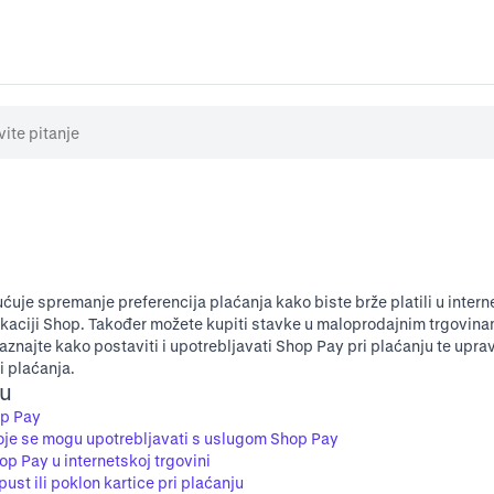
je spremanje preferencija plaćanja kako biste brže platili u inter
plikaciji Shop. Također možete kupiti stavke u maloprodajnim trgovina
najte kako postaviti i upotrebljavati Shop Pay pri plaćanju te uprav
 plaćanja.
ku
op Pay
oje se mogu upotrebljavati s uslugom Shop Pay
p Pay u internetskoj trgovini
st ili poklon kartice pri plaćanju