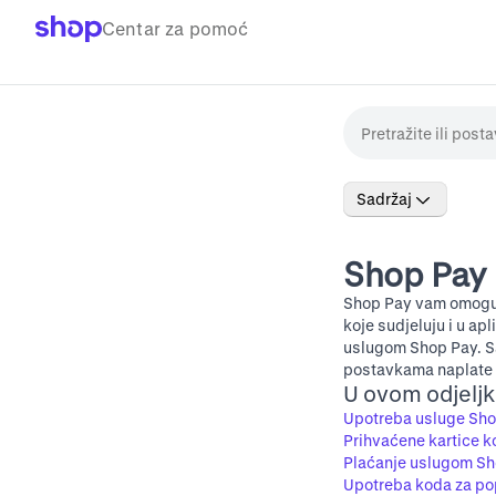
Centar za pomoć
Sadržaj
Shop Pay
Shop Pay vam omoguću
koje sudjeluju i u a
uslugom Shop Pay. Saz
postavkama naplate i
U ovom odjelj
Upotreba usluge Sh
Prihvaćene kartice k
Plaćanje uslugom Sho
Upotreba koda za popu