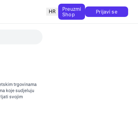
Preuzmi
HR
Prijavi se
Shop
netskim trgovinama
ma koje sudjeluju
ljati svojim