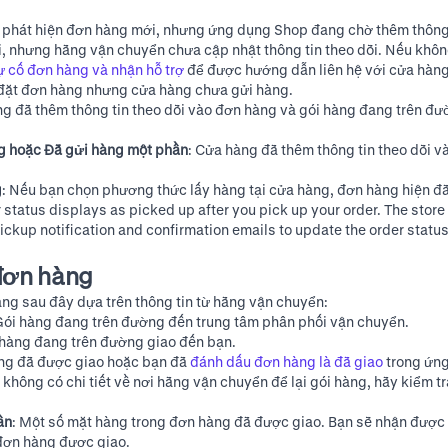
ã phát hiện đơn hàng mới, nhưng ứng dụng Shop đang chờ thêm thông 
õi, nhưng hãng vận chuyển chưa cập nhật thông tin theo dõi. Nếu không 
ự cố đơn hàng và nhận hỗ trợ
để được hướng dẫn liên hệ với cửa hàng
 đặt đơn hàng nhưng cửa hàng chưa gửi hàng.
ng đã thêm thông tin theo dõi vào đơn hàng và gói hàng đang trên đ
g hoặc Đã gửi hàng một phần
: Cửa hàng đã thêm thông tin theo dõi v
g
: Nếu bạn chọn phương thức lấy hàng tại cửa hàng, đơn hàng hiện đã
r status displays as picked up after you pick up your order. The stor
ickup notification and confirmation emails to update the order statu
 đơn hàng
àng sau đây dựa trên thông tin từ hãng vận chuyển:
Gói hàng đang trên đường đến trung tâm phân phối vận chuyển.
 hàng đang trên đường giao đến bạn.
àng đã được giao hoặc bạn đã
đánh dấu đơn hàng là đã giao
trong ứn
không có chi tiết về nơi hãng vận chuyển để lại gói hàng, hãy kiểm t
ần
: Một số mặt hàng trong đơn hàng đã được giao. Bạn sẽ nhận được
 đơn hàng được giao.