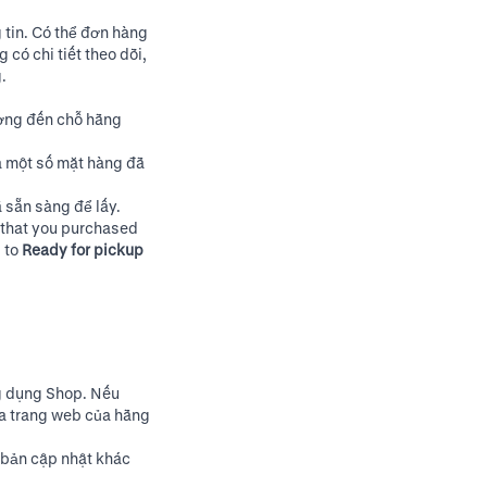
tin. Có thể đơn hàng
có chi tiết theo dõi,
.
ường đến chỗ hãng
à một số mặt hàng đã
 sẵn sàng để lấy.
e that you purchased
s to
Ready for pickup
g dụng Shop. Nếu
ra trang web của hãng
 bản cập nhật khác