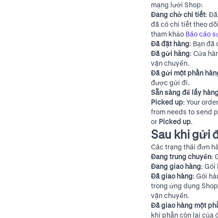
mạng lưới Shop:
Đang chờ chi tiết
: Đ
đã có chi tiết theo d
tham khảo
Báo cáo s
Đã đặt hàng
: Bạn đã
Đã gửi hàng
: Cửa hà
vận chuyển.
Đã gửi một phần hàn
được gửi đi.
Sẵn sàng để lấy hàn
Picked up
: Your orde
from needs to send p
or
Picked up
.
Sau khi gửi
Các trạng thái đơn h
Đang trung chuyển
: 
Đang giao hàng
: Gói
Đã giao hàng
: Gói h
trong ứng dụng Shop 
vận chuyển.
Đã giao hàng một ph
khi phần còn lại của