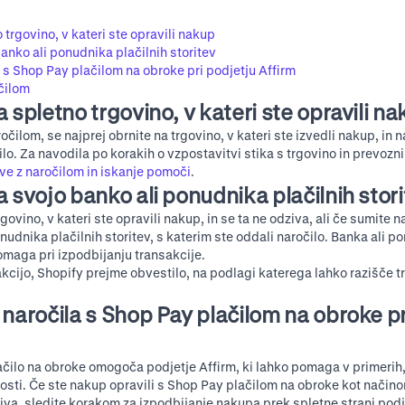
 trgovino, v kateri ste opravili nakup
anko ali ponudnika plačilnih storitev
 s Shop Pay plačilom na obroke pri podjetju Affirm
očilom
 spletno trgovino, v kateri ste opravili n
očilom, se najprej obrnite na trgovino, v kateri ste izvedli nakup, in n
lo. Za navodila po korakih o vzpostavitvi stika s trgovino in prevozn
ave z naročilom in iskanje pomoči
.
a svojo banko ali ponudnika plačilnih stor
rgovino, v kateri ste opravili nakup, in se ta ne odziva, ali če sumite na
nudnika plačilnih storitev, s katerim ste oddali naročilo. Banka ali p
omaga pri izpodbijanju transakcije.
kcijo, Shopify prejme obvestilo, na podlagi katerega lahko razišče tr
 naročila s Shop Pay plačilom na obroke pr
ačilo na obroke omogoča podjetje Affirm, ki lahko pomaga v primerih,
osti. Če ste nakup opravili s Shop Pay plačilom na obroke kot načino
iva, sledite korakom za
izpodbijanje nakupa prek spletne strani podj