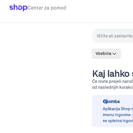
Center za pomoč
Vsebina
Kaj lahko 
Če niste prejeli naroč
od naslednjih korakov
Opomba
Aplikacija Shop n
imenu trgovine. Č
se spletna trgovi