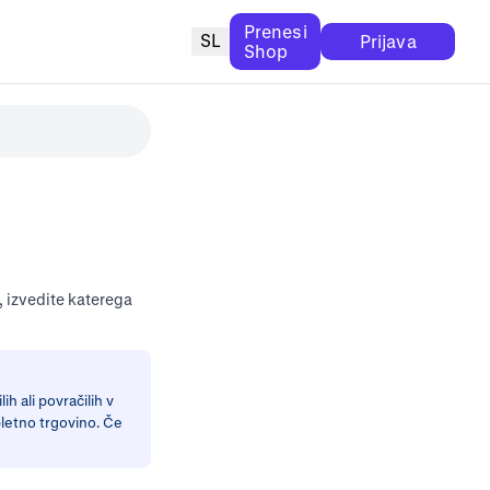
Prenesi
SL
Prijava
Shop
p, izvedite katerega
h ali povračilih v
pletno trgovino. Če