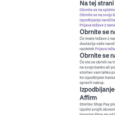
Na tej strani
Obrnite se na spletno
Obrnite se na svojo b
Izpodbijanje naročila
Prijava težave z nar
Obrnite se na
Če imate težave z nar
dostavlja vaše naroči
razdelek
Prijava tež
Obrnite se n
Če ste se obrnili na t
na svojo banko ali po
storitev vam lahko p
Ko izpodbijate transa
opravili nakup.
Izpodbijanje
Affirm
Storitev Shop Pay pl
izpolni svojih obvezn
trgovina Shop ne odz