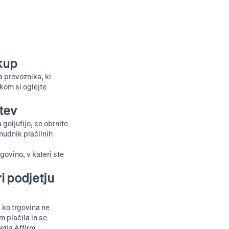
akup
a prevoznika, ki
ikom si oglejte
itev
 goljufijo, se obrnite
onudnik plačilnih
govino, v kateri ste
i podjetju
 ko trgovina ne
m plačila in se
etja Affirm
.