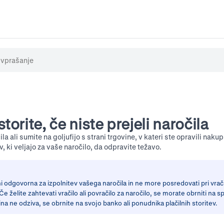
storite, če niste prejeli naročila
ila ali sumite na goljufijo s strani trgovine, v kateri ste opravili naku
, ki veljajo za vaše naročilo, da odpravite težavo.
i odgovorna za izpolnitev vašega naročila in ne more posredovati pri vračili
e želite zahtevati vračilo ali povračilo za naročilo, se morate obrniti na s
na ne odziva, se obrnite na svojo banko ali ponudnika plačilnih storitev.