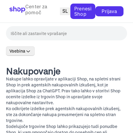
Center za
Prenesi
SL
Prijava
pomoč
Shop
Vsebina
Nakupovanje
Nakupe lahko opravljate v aplikaciji Shop, na
spletni strani
Shop
in prek agentskih nakupovalnih izkušenj, kot je
aplikacija Shop za ChatGPT. Prav tako lahko v storitvi Shop
ocenite izdelke iz trgovin Shop in upravljate svoje
nakupovalne nastavitve.
Ko odkrijete izdelke prek agentskih nakupovalnih izkušenj,
ste za dokončanje nakupa preusmerjeni na spletno stran
trgovine.
Sodelujoče trgovine Shop lahko prikazujejo tudi ponudbe
Shop, ki vam omogočajo dostop do posebnih cen ali