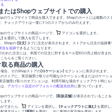
する
リまたはShopウェブサイトでの購入
hopのウェブサイト
で商品を購入できます。Shopのカートには複数のス
、チェックアウトは一度に1つのストアからのみ行えます。
hopのウェブサイト
の商品ページで、
アイコンを選択します。
]
を選択して購入を完了します。
、Shopの
[注文]
タブに注文が表示されます。ストアから注文の追跡番
送状況を追跡
できるようになります。
て行われた注文には、米国での注文に対するモール型ECの売上税が含ま
はこちらをご覧ください。
け取る商品の購入
場合、そのShopストアの
[ロケーション]
セクションに表示されます。
象のストアに、実店舗受け取りが可能なロケーション名またはロケーシ
実店舗受け取りのオプションは、利用可能な場合チェックアウト時にも
ンは、
アカウント設定のデフォルトの配送先住所
に基づいています。
hopのウェブサイト
の商品ページで、
[取扱店舗]
が表示されていることを
します。
備ができたら、
アイコンを選択し、
[チェックアウトに進む]
を選択し
、配達方法として
[受取]
を選択し、次に希望の実店舗を選択します。