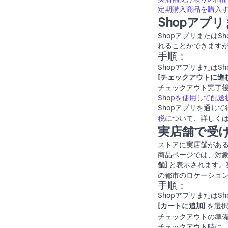
定期購入商品を購入
Shopアプ
Shopアプリまたは
S
れることができますが
手順：
Shopアプリまたは
S
[チェックアウトに進む
チェックアウト完了後
Shopを使用して配
Shopアプリを通じ
税
について、詳しく
実店舗で受
ストアに実店舗がある
商品ページでは、対
舗]
と表示されます。
の都市のロケーショ
手順：
Shopアプリまたは
S
[カートに追加]
を選択
チェックアウトの準
チェックアウト時に