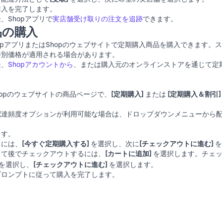
購入を完了します。
、Shopアプリで
実店舗受け取りの注文を追跡
できます。
品の購入
opアプリまたは
Shopのウェブサイト
で定期購入商品を購入できます。ス
特別価格が適用される場合があります。
後、
Shopアカウントから
、または購入元のオンラインストアを通じて定
hopのウェブサイト
の商品ページで、
[定期購入]
または
[定期購入＆割引]
配達頻度オプションが利用可能な場合は、ドロップダウンメニューから
ます。
るには、
[今すぐ定期購入する]
を選択し、次に
[チェックアウトに進む]
を
して後でチェックアウトするには、
[カートに追加]
を選択します。チェッ
を選択し、
[チェックアウトに進む]
を選択します。
プロンプトに従って購入を完了します。