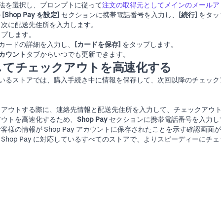
ン方法を選択し、プロンプトに従って
注文の取得元としてメインのメールア
の
[Shop Pay を設定]
セクションに携帯電話番号を入力し、
[続行]
をタッ
、次に配送先住所を入力します。
ップします。
用するカードの詳細を入力し、
[カードを保存]
をタップします。
カウント
タブからいつでも更新できます。
してチェックアウトを高速化する
対応しているストアでは、購入手続き中に情報を保存して、次回以降のチェッ
クアウトする際に、連絡先情報と配送先住所を入力して、チェックアウ
アウトを高速化するため、
Shop Pay
セクションに携帯電話番号を入力し
客様の情報が Shop Pay アカウントに保存されたことを示す確認画面
Shop Pay に対応しているすべてのストアで、よりスピーディーにチ