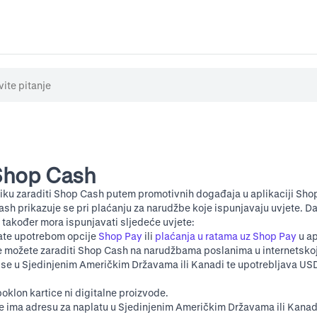
Shop Cash
liku zaraditi Shop Cash putem promotivnih događaja u aplikaciji Shop
ash prikazuje se pri plaćanju za narudžbe koje ispunjavaju uvjete. Da
također mora ispunjavati sljedeće uvjete:
ate upotrebom opcije
Shop Pay
ili
plaćanja u ratama uz Shop Pay
u ap
e možete zaraditi Shop Cash na narudžbama poslanima u internetskoj 
 se u Sjedinjenim Američkim Državama ili Kanadi te upotrebljava USD
oklon kartice ni digitalne proizvode.
e ima adresu za naplatu u Sjedinjenim Američkim Državama ili Kanad