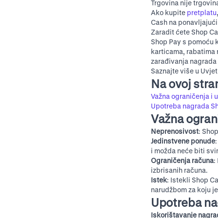
Trgovina nije trgovin
Ako kupite
pretplatu
Cash na ponavljajući
Zaradit ćete Shop Ca
Shop Pay s pomoću kr
karticama, rabatima n
zarađivanja nagrada
Saznajte više u
Uvjet
Na ovoj stran
Važna ograničenja i u
Upotreba nagrada S
Važna ograni
Neprenosivost
: Sho
Jedinstvene ponude
i možda neće biti sv
Ograničenja računa
:
izbrisanih računa.
Istek
: Istekli Shop 
narudžbom za koju je
Upotreba na
Iskorištavanje nagr