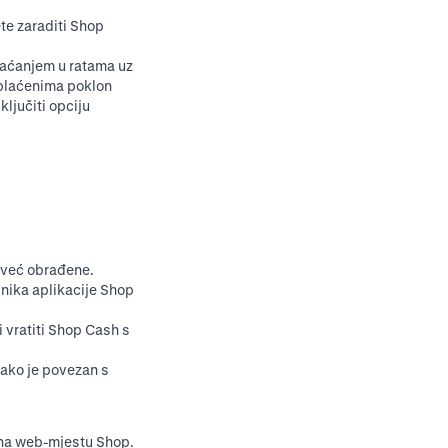
te zaraditi Shop
laćanjem u ratama uz
 plaćenima poklon
ljučiti opciju
 već obrađene.
snika aplikacije Shop
i vratiti Shop Cash s
 ako je povezan s
 na
web-mjestu Shop
.