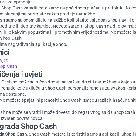
a za veleprodaju.
, Shop Cash zaradit ćete samo na početnom plaćanju pretplate. Neće
m plaćanjima pretplate nakon predaje narudžbe.
sh samo na onom dijelu narudžbe koji platite uslugom Shop Pay ili p
editne ili debitne kartice. Nećete zaraditi Shop Cash na dijelovima
i bilo kakvim popustima ili promotivnim vrijednostima. Ne možete isk
 Shop Cash.
ima nagrađivanja aplikacije Shop
.
ici
vjeti
hop Cash
čenja i uvjeti
p Cash ne može se ručno dodati na vaš saldo niti narudžbama koje su
: Ponude koje uključuju Shop Cash personalizirane su za svakog kori
ima dostupne.
 Ne možete spajati ni prenositi Shop Cash između različitih računa nit
Cash ne može se vratiti i može dovesti do negativnog salda Shop Cash
 izvršen povrat novca.
grada Shop Cash
ada Shop Cash
: Shop Cash možete iskoristiti samo u aplikaciji Shop i