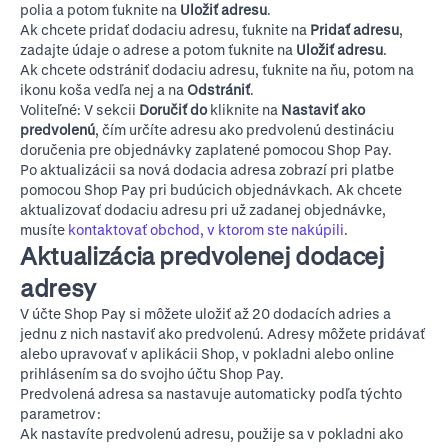
polia a potom ťuknite na
Uložiť adresu
.
Ak chcete pridať dodaciu adresu, ťuknite na
Pridať adresu
,
zadajte údaje o adrese a potom ťuknite na
Uložiť adresu
.
Ak chcete odstrániť dodaciu adresu, ťuknite na ňu, potom na
ikonu koša vedľa nej a na
Odstrániť
.
Voliteľné: V sekcii
Doručiť do
kliknite na
Nastaviť ako
predvolenú
, čím určíte adresu ako predvolenú destináciu
doručenia pre objednávky zaplatené pomocou Shop Pay.
Po aktualizácii sa nová dodacia adresa zobrazí pri platbe
pomocou Shop Pay pri budúcich objednávkach. Ak chcete
aktualizovať dodaciu adresu pri už zadanej objednávke,
musíte
kontaktovať obchod, v ktorom ste nakúpili
.
Aktualizácia predvolenej dodacej
adresy
V účte Shop Pay si môžete uložiť až 20 dodacích adries a
jednu z nich nastaviť ako predvolenú. Adresy môžete pridávať
alebo upravovať v aplikácii Shop, v pokladni alebo online
prihlásením sa do svojho účtu Shop Pay.
Predvolená adresa sa nastavuje automaticky podľa týchto
parametrov:
Ak nastavíte predvolenú adresu, použije sa v pokladni ako