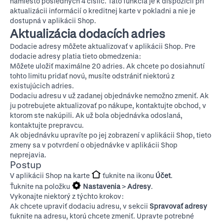
namiesto posledných 4 číslic. Táto funkcia je k dispozícii pri
aktualizácii informácií o kreditnej karte v pokladni a nie je
dostupná v aplikácii Shop.
Aktualizácia dodacích adries
Dodacie adresy môžete aktualizovať v aplikácii Shop. Pre
dodacie adresy platia tieto obmedzenia:
Môžete uložiť maximálne 20 adries. Ak chcete po dosiahnutí
tohto limitu pridať novú, musíte odstrániť niektorú z
existujúcich adries.
Dodaciu adresu v už zadanej objednávke nemožno zmeniť. Ak
ju potrebujete aktualizovať po nákupe, kontaktujte obchod, v
ktorom ste nakúpili. Ak už bola objednávka odoslaná,
kontaktujte prepravcu.
Ak objednávku upravíte po jej zobrazení v aplikácii Shop, tieto
zmeny sa v potvrdení o objednávke v aplikácii Shop
neprejavia.
Postup
V aplikácii Shop na karte
ťuknite na ikonu
Účet
.
Ťuknite na položku
Nastavenia
>
Adresy
.
Vykonajte niektorý z týchto krokov:
Ak chcete upraviť dodaciu adresu, v sekcii
Spravovať adresy
ťuknite na adresu, ktorú chcete zmeniť. Upravte potrebné