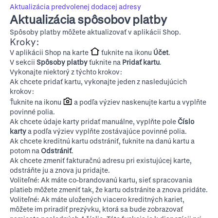
Aktualizácia predvolenej dodacej adresy
Aktualizácia spôsobov platby
Spôsoby platby môžete aktualizovať v aplikácii Shop.
Kroky:
V aplikácii Shop na karte
ťuknite na ikonu
Účet
.
V sekcii
Spôsoby platby
ťuknite na
Pridať kartu
.
Vykonajte niektorý z týchto krokov:
Ak chcete pridať kartu, vykonajte jeden z nasledujúcich
krokov:
Ťuknite na ikonu
a podľa výziev naskenujte kartu a vyplňte
povinné polia.
Ak chcete údaje karty pridať manuálne, vyplňte pole
Číslo
karty
a podľa výziev vyplňte zostávajúce povinné polia.
Ak chcete kreditnú kartu odstrániť, ťuknite na danú kartu a
potom na
Odstrániť
.
Ak chcete zmeniť fakturačnú adresu pri existujúcej karte,
odstráňte ju a znova ju pridajte.
Voliteľné: Ak máte co-brandovanú kartu, sieť spracovania
platieb môžete zmeniť tak, že kartu odstránite a znova pridáte.
Voliteľné: Ak máte uložených viacero kreditných kariet,
môžete im priradiť prezývku, ktorá sa bude zobrazovať