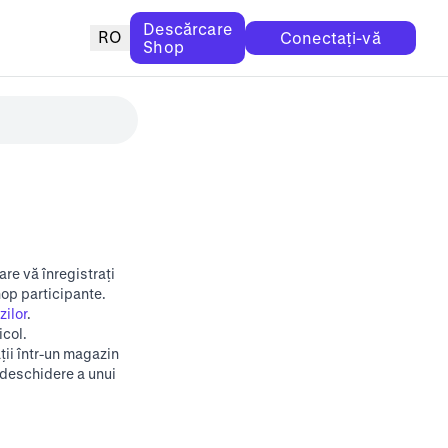
Descărcare
RO
Conectați-vă
Shop
re vă înregistrați
op participante.
ilor
.
icol.
ții într-un magazin
 deschidere a unui