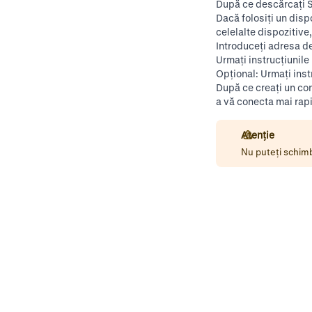
După ce
descărcați 
Dacă folosiți un disp
celelalte dispozitive
Introduceți adresa de 
Urmați instrucțiunile
Opțional: Urmați inst
După ce creați un con
a vă conecta mai rap
Atenție
Nu puteți schimb