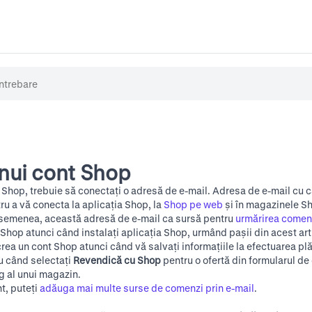
nui cont Shop
 Shop, trebuie să conectați o adresă de e-mail. Adresa de e-mail cu ca
tru a vă conecta la aplicația Shop, la
Shop pe web
și în magazinele Sh
asemenea, această adresă de e-mail ca sursă pentru
urmărirea comenz
 Shop atunci când instalați aplicația Shop, urmând pașii din acest art
 crea un cont Shop atunci când vă salvați informațiile la efectuarea plă
u când selectați
Revendică cu Shop
pentru o ofertă din formularul de
g al unui magazin.
t, puteți
adăuga mai multe surse de comenzi prin e-mail
.