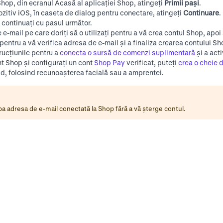
Shop
, din ecranul Acasă al aplicației Shop, atingeți
Primii pași
.
ozitiv iOS, în caseta de dialog pentru conectare, atingeți
Continuare
.
, continuați cu pasul următor.
e-mail pe care doriți să o utilizați pentru a vă crea contul Shop, apoi
 pentru a vă verifica adresa de e-mail și a finaliza crearea contului Sh
rucțiunile pentru a
conecta o sursă de comenzi suplimentară
și a act
t Shop și configurați un cont
Shop Pay
verificat, puteți
crea o cheie 
id, folosind recunoașterea facială sau a amprentei.
a adresa de e-mail conectată la Shop fără
a vă șterge contul
.