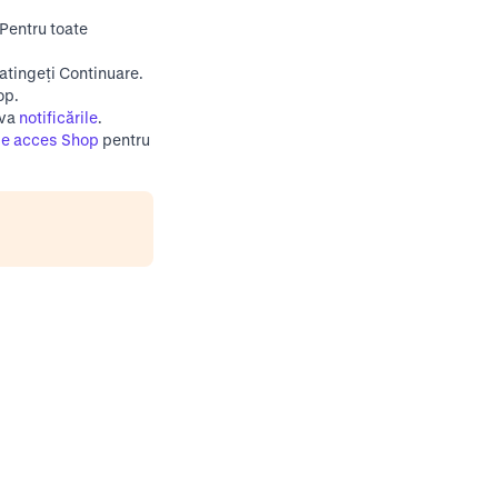
 Pentru toate
 atingeți Continuare.
op.
iva
notificările
.
de acces Shop
pentru