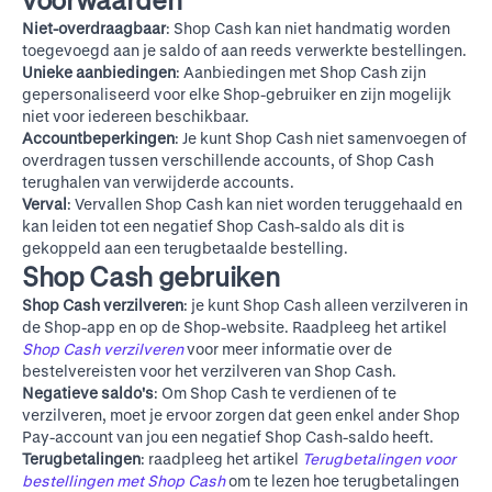
voorwaarden
Niet-overdraagbaar
: Shop Cash kan niet handmatig worden
toegevoegd aan je saldo of aan reeds verwerkte bestellingen.
Unieke aanbiedingen
: Aanbiedingen met Shop Cash zijn
gepersonaliseerd voor elke Shop-gebruiker en zijn mogelijk
niet voor iedereen beschikbaar.
Accountbeperkingen
: Je kunt Shop Cash niet samenvoegen of
overdragen tussen verschillende accounts, of Shop Cash
terughalen van verwijderde accounts.
Verval
: Vervallen Shop Cash kan niet worden teruggehaald en
kan leiden tot een negatief Shop Cash-saldo als dit is
gekoppeld aan een terugbetaalde bestelling.
Shop Cash gebruiken
Shop Cash verzilveren
: je kunt Shop Cash alleen verzilveren in
de Shop-app en op de
Shop-website
. Raadpleeg het artikel
Shop Cash verzilveren
voor meer informatie over de
bestelvereisten voor het verzilveren van Shop Cash.
Negatieve saldo's
: Om Shop Cash te verdienen of te
verzilveren, moet je ervoor zorgen dat geen enkel ander Shop
Pay-account van jou een negatief Shop Cash-saldo heeft.
Terugbetalingen
: raadpleeg het artikel
Terugbetalingen voor
bestellingen met Shop Cash
om te lezen hoe terugbetalingen