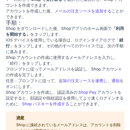
ウントを作成できます。
アカウントを作成した後、
メールの注文ソースを追加する
ことが
できます。
手順：
Shop をダウンロード
した後、Shopアプリのホーム画面で
「利用
を開始する」
をタップします。
iOS デバイスを使用している場合は、ログインダイアログで「
続
行
」をタップします。その他のすべてのデバイスでは、次の手順
に進みます。
Shop アカウントの作成に使用するメールアドレスを入力し、
「続行」をタップします。
プロンプトに従ってメールアドレスを認証し、Shop アカウント
の作成を完了します。
任意：プロンプトに従って、
追加の注文ソースを連携
し、
通知
を
オンにします。
Shop アカウントを作成し、認証済みの
Shop Pay
アカウントを
設定すると、顔認証や指紋認証を使用してより速くログインする
ために、
Shop パスキーを作成する
ことができます。
注意
Shop に接続されているメールアドレスは、
アカウントを削除