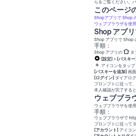
らをご覧ください。パ
このページ
Shopアプリで Sho
ウェブブラウザを使用し
Shop アプ
Shop アプリで Sh
手順：
Shop アプリの
タ
[設定]
>
[パスキー
アイコンをタップ
[パスキーを追加]
画面
[ログイン]
ダイアロ
プロンプトに従って
本人確認が完了する
ウェブブラウ
ウェブブラウザを使用
手順：
ウェブブラウザで
htt
プロンプトに従って S
[アカウント]
アイコン
[アカウントとログイン