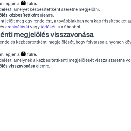
n lépjen a
fülre.
ndelést, amelyet kézbesítettként szeretne megjelölni.
ölés kézbesítettként
elemre.
nt jelölt meg egy rendelést, a továbbiakban nem kap frissítéseket az
lés
archiválását
vagy
törlését
is a Shopból.
énti megjelölés visszavonása
endelés kézbesítettkénti megjelölését, hogy folytassa a nyomon kö
n lépjen a
fülre.
ndelést, amelynek a kézbesítettkénti megjelölését vissza szeretné vo
ölés visszavonása
elemre.