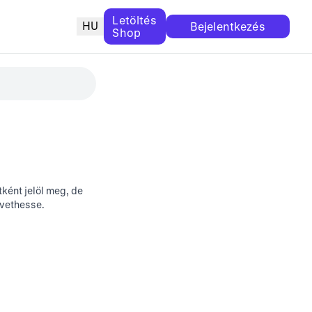
Letöltés
HU
Bejelentkezés
Shop
ként jelöl meg, de
övethesse.