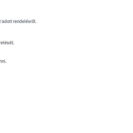
 adott rendelésről.
vetését.
nni.