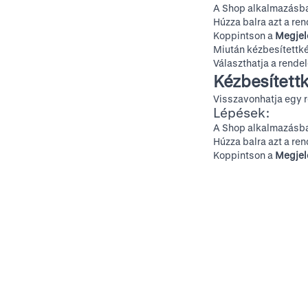
A Shop alkalmazásba
Húzza balra azt a re
Koppintson a
Megjel
Miután kézbesítettké
Választhatja a rende
Kézbesítettk
Visszavonhatja egy r
Lépések:
A Shop alkalmazásba
Húzza balra azt a re
Koppintson a
Megjel