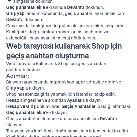
simgesine dokunun.
Geçiş anahtarı ekle
ekranında
Devam
'a dokunun.
Giriş yap
iletişim kutusunda, geçiş anahtarı ayarlamak için
Devam
'a dokunun.
Cihazınızda kimliğinizi doğrulamak için istemleri takip edin.
Kimliğinizi doğruladıktan sonra, geçiş anahtarınızın
eklendiğini onaylayan bir mesaj görüntülenir.
Web tarayıcısı kullanarak Shop için
geçiş anahtarı oluşturma
Web tarayıcısı kullanarak Shop için geçiş anahtarı
oluşturabilirsiniz.
Adımlar:
Bir web tarayıcısında
https://shop.app/
adresine gidin ve
Giriş yap
'a tıklayın.
Shop hesabınıza giriş yapmak için istemleri takip edin.
Hesap
simgesine ve ardından
Ayarlar
'a tıklayın.
Hesap ve Giriş
bölümünde,
Geçiş Anahtarları
başlığı altındaki
Geçiş anahtarı ekle
'ye tıklayın.
Geçiş anahtarları iletişim kutusunu açmak için
Devam
'a
tıklayın.
Tarayıcınızda kimliğinizi doğrulamak için istemleri takip edin.
Kimliğinizi doğruladıktan sonra hesabınıza geri