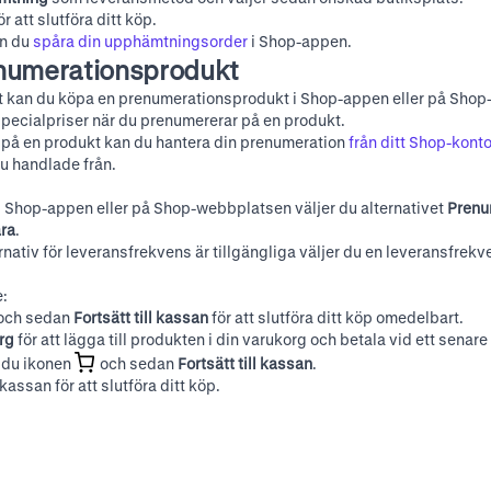
r att slutföra ditt köp.
an du
spåra din upphämtningsorder
i Shop-appen.
numerationsprodukt
igt kan du köpa en prenumerationsprodukt i Shop-appen eller på
Shop
specialpriser när du prenumererar på en produkt.
 på en produkt kan du hantera din prenumeration
från ditt Shop-kont
 handlade från.
i Shop-appen eller på
Shop-webbplatsen
väljer du alternativet
Prenu
ra
.
ternativ för leveransfrekvens är tillgängliga väljer du en leveransfrekv
e:
och sedan
Fortsätt till kassan
för att slutföra ditt köp omedelbart.
org
för att lägga till produkten i din varukorg och betala vid ett senare t
r du ikonen
och sedan
Fortsätt till kassan
.
 kassan för att slutföra ditt köp.