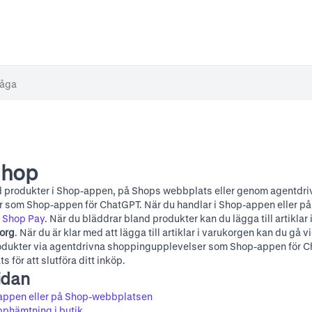
Shop
d produkter i Shop-appen, på
Shops webbplats
eller genom agentdri
 som Shop-appen för ChatGPT. När du handlar i Shop-appen eller p
d
Shop Pay
. När du bläddrar bland produkter kan du lägga till artikla
korg
. När du är klar med att lägga till artiklar i varukorgen kan du gå v
odukter via agentdrivna shoppingupplevelser som Shop-appen för C
s för att slutföra ditt inköp.
idan
-appen eller på Shop-webbplatsen
pphämtning i butik