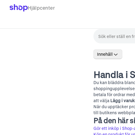
Hjälpcenter
Innehåll
Handla i 
Du kan bläddra blan
shoppingupplevelser
betala för ordrar me
att välja
Lägg i varu
När du upptäcker pr
till butikens webbplat
På den här s
Gör ett inköp i Shop
Köp en produkt för u