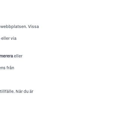
-webbplatsen
. Vissa
o
eller via
merera
eller
ens från
illfälle. När du är