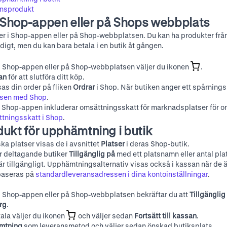
onsprodukt
i Shop-appen eller på Shops webbplats
r i Shop-appen eller på
Shop-webbplatsen
. Du kan ha produkter från
igt, men du kan bara betala i en butik åt gången.
i Shop-appen eller på
Shop-webbplatsen
väljer du ikonen
.
san
för att slutföra ditt köp.
sas din order på fliken
Ordrar
i Shop. När butiken anger ett spårning
nsen med Shop
.
 Shop-appen inkluderar omsättningsskatt för marknadsplatser för or
tningsskatt i Shop
.
ukt för upphämtning i butik
ska platser visas de i avsnittet
Platser
i deras Shop-butik.
r deltagande butiker
Tillgänglig på
med ett platsnamn eller antal pla
r tillgängligt. Upphämtningsalternativ visas också i kassan när de är
baseras på
standardleveransadressen i dina kontoinställningar
.
i Shop-appen eller på
Shop-webbplatsen
bekräftar du att
Tillgänglig
org
.
tala väljer du ikonen
och väljer sedan
Fortsätt till kassan
.
mtning
som leveransmetod och väljer sedan önskad butiksplats.