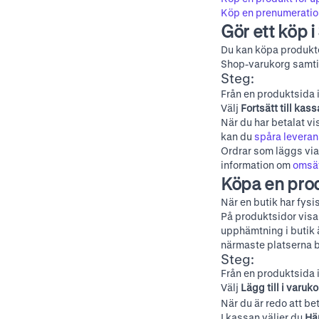
Köp en prenumerati
Gör ett köp 
Du kan köpa produkte
Shop-varukorg samtid
Steg:
Från en produktsida 
Välj
Fortsätt till kas
När du har betalat vi
kan du
spåra levera
Ordrar som läggs via
information om
omsät
Köpa en prod
När en butik har fysi
På produktsidor visa
upphämtning i butik ä
närmaste platserna 
Steg:
Från en produktsida 
Välj
Lägg till i varuk
När du är redo att be
I kassan väljer du
Hä