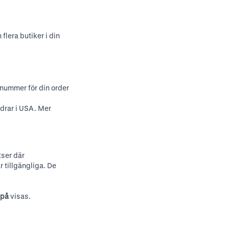
 flera butiker i din
snummer för din order
drar i USA. Mer
tser där
 tillgängliga. De
 på
visas.