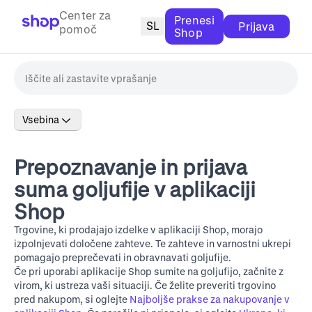
Center za
Prenesi
SL
Prijava
pomoč
Shop
Vsebina
Prepoznavanje in prijava
suma goljufije v aplikaciji
Shop
Trgovine, ki prodajajo izdelke v aplikaciji Shop, morajo
izpolnjevati določene zahteve. Te zahteve in varnostni ukrepi
pomagajo preprečevati in obravnavati goljufije.
Če pri uporabi aplikacije Shop sumite na goljufijo, začnite z
virom, ki ustreza vaši situaciji. Če želite preveriti trgovino
pred nakupom, si oglejte
Najboljše prakse za nakupovanje v