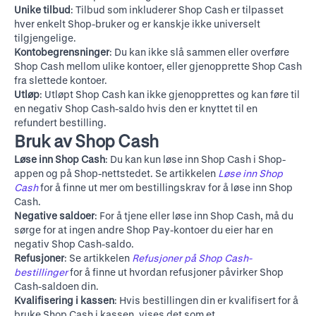
Unike tilbud
: Tilbud som inkluderer Shop Cash er tilpasset
hver enkelt Shop-bruker og er kanskje ikke universelt
tilgjengelige.
Kontobegrensninger
: Du kan ikke slå sammen eller overføre
Shop Cash mellom ulike kontoer, eller gjenopprette Shop Cash
fra slettede kontoer.
Utløp
: Utløpt Shop Cash kan ikke gjenopprettes og kan føre til
en negativ Shop Cash-saldo hvis den er knyttet til en
refundert bestilling.
Bruk av Shop Cash
Løse inn Shop Cash
: Du kan kun løse inn Shop Cash i Shop-
appen og på
Shop-nettstedet
. Se artikkelen
Løse inn Shop
Cash
for å finne ut mer om bestillingskrav for å løse inn Shop
Cash.
Negative saldoer
: For å tjene eller løse inn Shop Cash, må du
sørge for at ingen andre Shop Pay-kontoer du eier har en
negativ Shop Cash-saldo.
Refusjoner
: Se artikkelen
Refusjoner på Shop Cash-
bestillinger
for å finne ut hvordan refusjoner påvirker Shop
Cash-saldoen din.
Kvalifisering i kassen
: Hvis bestillingen din er kvalifisert for å
bruke Shop Cash i kassen, vises det som et