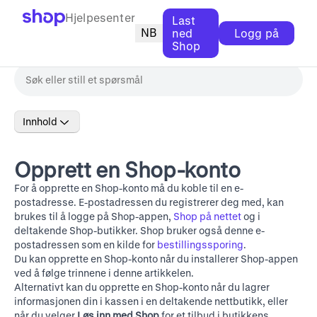
Hjelpesenter
Last
NB
ned
Logg på
Shop
Innhold
Opprett en Shop-konto
For å opprette en Shop-konto må du koble til en e-
postadresse. E-postadressen du registrerer deg med, kan
brukes til å logge på Shop-appen,
Shop på nettet
og i
deltakende Shop-butikker. Shop bruker også denne e-
postadressen som en kilde for
bestillingssporing
.
Du kan opprette en Shop-konto når du installerer Shop-appen
ved å følge trinnene i denne artikkelen.
Alternativt kan du opprette en Shop-konto når du lagrer
informasjonen din i kassen i en deltakende nettbutikk, eller
når du velger
Løs inn med Shop
for et tilbud i butikkens