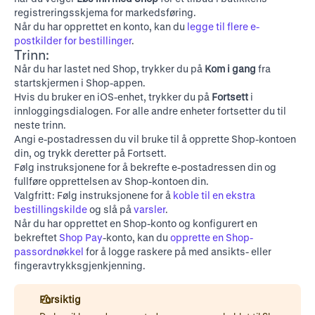
registreringsskjema for markedsføring.
Når du har opprettet en konto, kan du
legge til flere e-
postkilder for bestillinger
.
Trinn:
Når du har
lastet ned Shop
, trykker du på
Kom i gang
fra
startskjermen i Shop-appen.
Hvis du bruker en iOS-enhet, trykker du på
Fortsett
i
innloggingsdialogen. For alle andre enheter fortsetter du til
neste trinn.
Angi e-postadressen du vil bruke til å opprette Shop-kontoen
din, og trykk deretter på Fortsett.
Følg instruksjonene for å bekrefte e-postadressen din og
fullføre opprettelsen av Shop-kontoen din.
Valgfritt: Følg instruksjonene for å
koble til en ekstra
bestillingskilde
og slå på
varsler
.
Når du har opprettet en Shop-konto og konfigurert en
bekreftet
Shop Pay
-konto, kan du
opprette en Shop-
passordnøkkel
for å logge raskere på med ansikts- eller
fingeravtrykksgjenkjenning.
Forsiktig