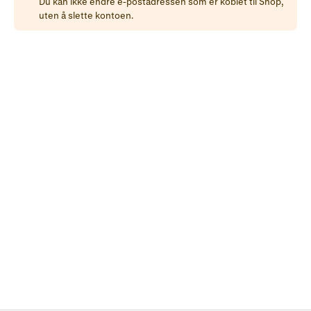
Du kan ikke endre e-postadressen som er koblet til Shop,
uten å
slette kontoen
.