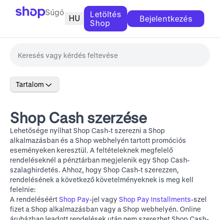
Súgó
Letöltés
HU
Bejelentkezés
Shop
Tartalom
Shop Cash szerzése
Lehetősége nyílhat Shop Cash-t szerezni a Shop
alkalmazásban és a
Shop webhelyén
tartott promóciós
eseményeken keresztül. A feltételeknek megfelelő
rendeléseknél a pénztárban megjelenik egy Shop Cash-
szalaghirdetés. Ahhoz, hogy Shop Cash-t szerezzen,
rendelésének a következő követelményeknek is meg kell
felelnie:
A rendeléséért
Shop Pay
-jel vagy
Shop Pay Installments
-szel
fizet a Shop alkalmazásban vagy a
Shop webhelyén
. Online
áruházban leadott rendelések után nem szerezhet Shop Cash-