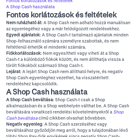
Fontos korlátozások és feltételek
A Shop Cash használata
Fontos korlátozások és feltételek
Nem ruházható át
: A Shop Cash nem adható hozzá manuálisan
az egyenlegéhez vagy a már feldolgozott rendelésekhez.
Egyedi ajánlatok
: A Shop Cash-t tartalmazó ajánlatok minden
Shop-felhasználó számára személyre szabottak, és nem
feltétlenül érhetők el mindenki számára.
Fiókkorlátozások
: Nem egyesítheti vagy viheti át a Shop
Cash-t a különböző fiókok között, és nem állíthatja vissza a
törölt fiókokból származó Shop Cash-t.
Lejárat
: A lejárt Shop Cash nem állítható helyre, és negatív
Shop Cash-egyenleghez vezethet, ha visszatérített
rendeléshez kapcsolódik.
A Shop Cash használata
A Shop Cash beváltása
: Shop Cash-t csak a Shop
alkalmazásban és a
Shop webhelyén
válthat be. A Shop Cash
beváltására vonatkozó rendelési követelményekről a
Shop
Cash beváltása
című cikkben olvashat bővebben.
Negatív egyenleg
: A Shop Cash szerzéséhez vagy
beváltásához győződjön meg arról, hogy a tulajdonában lévő
többi Shop Pay-fiók egyikének sincs negatív Shop Cash-