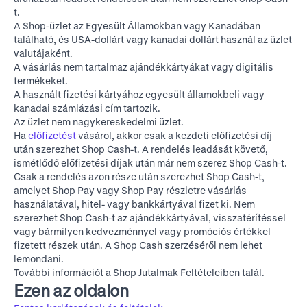
t.
A Shop-üzlet az Egyesült Államokban vagy Kanadában
található, és USA-dollárt vagy kanadai dollárt használ az üzlet
valutájaként.
A vásárlás nem tartalmaz ajándékkártyákat vagy digitális
termékeket.
A használt fizetési kártyához egyesült államokbeli vagy
kanadai számlázási cím tartozik.
Az üzlet nem nagykereskedelmi üzlet.
Ha
előfizetést
vásárol, akkor csak a kezdeti előfizetési díj
után szerezhet Shop Cash-t. A rendelés leadását követő,
ismétlődő előfizetési díjak után már nem szerez Shop Cash-t.
Csak a rendelés azon része után szerezhet Shop Cash-t,
amelyet Shop Pay vagy Shop Pay részletre vásárlás
használatával, hitel- vagy bankkártyával fizet ki. Nem
szerezhet Shop Cash-t az ajándékkártyával, visszatérítéssel
vagy bármilyen kedvezménnyel vagy promóciós értékkel
fizetett részek után. A Shop Cash szerzéséről nem lehet
lemondani.
További információt a
Shop Jutalmak Feltételeiben
talál.
Ezen az oldalon