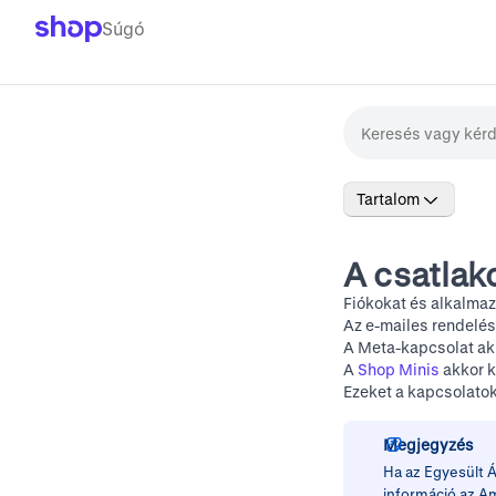
Súgó
Tartalom
A csatlak
Fiókokat és alkalma
Az e-mailes rendelé
A Meta-kapcsolat akk
A
Shop Minis
akkor k
Ezeket a kapcsolato
Megjegyzés
Ha az Egyesült Á
információ az
Am