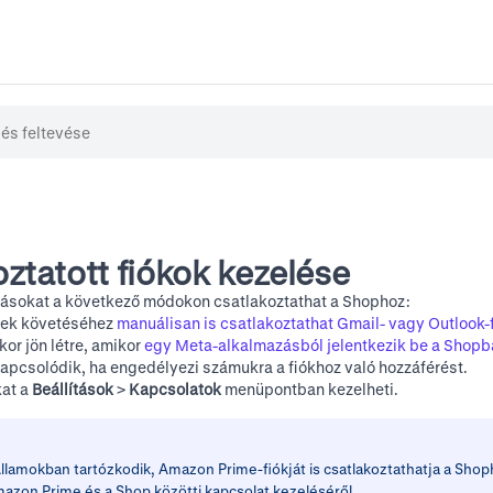
oztatott fiókok kezelése
zásokat a következő módokon csatlakoztathat a Shophoz:
sek követéséhez
manuálisan is csatlakoztathat Gmail- vagy Outlook-
or jön létre, amikor
egy Meta-alkalmazásból jelentkezik be a Shopb
apcsolódik, ha engedélyezi számukra a fiókhoz való hozzáférést.
kat a
Beállítások
>
Kapcsolatok
menüpontban kezelheti.
llamokban tartózkodik, Amazon Prime-fiókját is csatlakoztathatja a Shop
azon Prime és a Shop közötti kapcsolat kezeléséről
.