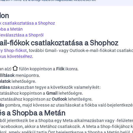
lon
k csatlakoztatása a Shophoz
pba a Metán
leválasztása a Shopról
il-fiókok csatlakoztatása a Shophoz
gy Shop-fiókot
, további Gmail- vagy Outlook-e-mail-fiókokat csatlako
kus követéséhez
.
n a(z)
fülön koppintson a
Fiók
ikonra.
llítások
menüpontra.
latok
lehetőségre.
tatása
szakaszban tegye a következők valamelyikét:
ztatásához koppintson a
Gmail
lehetőségre.
koztatásához koppintson az
Outlook
lehetőségre.
tás
gombra, majd kövesse az utasításokat a fiókba való bejelentkezé
és a Shopba a Metán
ből jelentkezik be a Shopba egy Meta-alkalmazásban vagy -felületen
Facebookon, akkor a Metához csatlakozik. A Meta a Shop-fiókjához
árol, amely anélkül tartja Önt bejelentkezve a Shopba a Metán belül