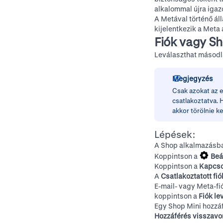
alkalommal újra igaz
A Metával történő ál
kijelentkezik a Meta
Fiók vagy Sh
Leválaszthat másodla
Megjegyzés
Csak azokat az e
csatlakoztatva. 
akkor
törölnie kel
Lépések:
A Shop alkalmazásba
Koppintson a
Beá
Koppintson a
Kapcso
A
Csatlakoztatott fi
E-mail- vagy Meta-fi
koppintson a
Fiók le
Egy Shop Mini hozzá
Hozzáférés visszav