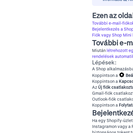
Ezen az olda
További e-mail-fióko
Bejelentkezés a Sho
Fiók vagy Shop Mini 
További e-ma
Miután
létrehozott e
rendelések automati
Lépések:
A Shop alkalmazásba
Koppintson a
Beá
Koppintson a
Kapcso
Az
Új fiók csatlakoz
Gmail-fiók csatlako
Outlook-fiók csatla
Koppintson a
Folyta
Bejelentkez
Ha egy Shopify-üzlet
Instagramon vagy a 
biztonságos tokent t