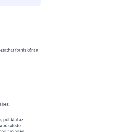
ztathat forrásként a
shez.
, például az
 kapcsolódó
, hogy minden