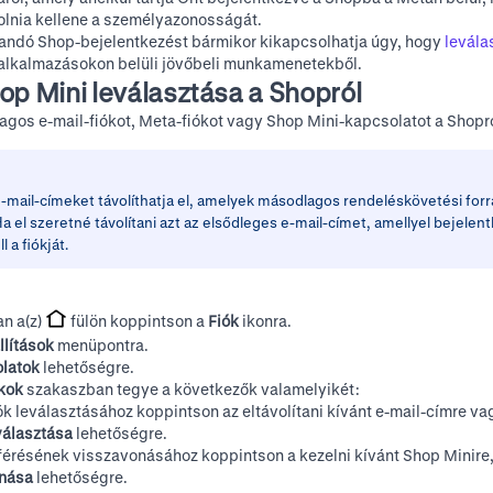
olnia kellene a személyazonosságát.
landó Shop-bejelentkezést bármikor kikapcsolhatja úgy, hogy
levála
 alkalmazásokon belüli jövőbeli munkamenetekből.
op Mini leválasztása a Shopról
gos e-mail-fiókot, Meta-fiókot vagy Shop Mini-kapcsolatot a Shopró
-mail-címeket távolíthatja el, amelyek másodlagos rendeléskövetési for
Ha el szeretné távolítani azt az elsődleges e-mail-címet, amellyel bejelen
l a fiókját
.
n a(z)
fülön koppintson a
Fiók
ikonra.
llítások
menüpontra.
latok
lehetőségre.
ókok
szakaszban tegye a következők valamelyikét:
ók leválasztásához koppintson az eltávolítani kívánt e-mail-címre va
választása
lehetőségre.
férésének visszavonásához koppintson a kezelni kívánt Shop Minire
onása
lehetőségre.