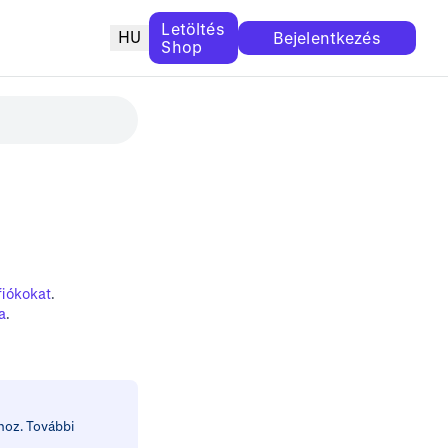
Letöltés
HU
Bejelentkezés
Shop
fiókokat
.
a
.
hoz. További