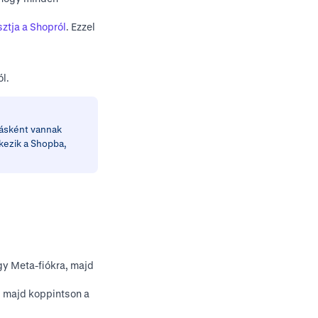
sztja a Shopról
. Ezzel
l.
rásként vannak
tkezik a Shopba,
gy Meta-fiókra, majd
, majd koppintson a