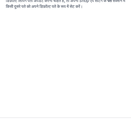
डिफ़ॉल्ट शिपिंग पता अपडेट करना चाहते हैं, तो अपनी Shop ऐप सेटिंग के
पते
सेक्शन में
किसी दूसरे पते को अपने डिफ़ॉल्ट पते के रूप में सेट करें।
©
Shop सहायता से संपर्क करें
इनके
Shopify