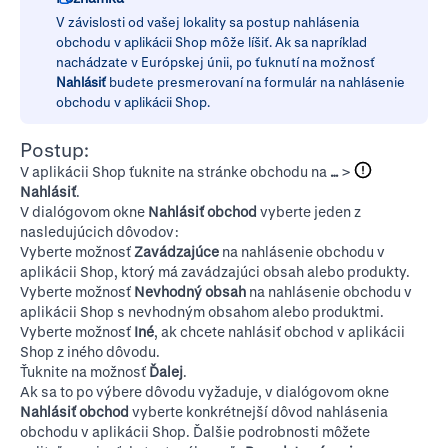
V závislosti od vašej lokality sa postup nahlásenia
obchodu v aplikácii Shop môže líšiť. Ak sa napríklad
nachádzate v Európskej únii, po ťuknutí na možnosť
Nahlásiť
budete presmerovaní na formulár na nahlásenie
obchodu v aplikácii Shop.
Postup:
V aplikácii Shop ťuknite na stránke obchodu na
…
>
Nahlásiť
.
V dialógovom okne
Nahlásiť obchod
vyberte jeden z
nasledujúcich dôvodov:
Vyberte možnosť
Zavádzajúce
na nahlásenie obchodu v
aplikácii Shop, ktorý má zavádzajúci obsah alebo produkty.
Vyberte možnosť
Nevhodný obsah
na nahlásenie obchodu v
aplikácii Shop s nevhodným obsahom alebo produktmi.
Vyberte možnosť
Iné
, ak chcete nahlásiť obchod v aplikácii
Shop z iného dôvodu.
Ťuknite na možnosť
Ďalej
.
Ak sa to po výbere dôvodu vyžaduje, v dialógovom okne
Nahlásiť obchod
vyberte konkrétnejší dôvod nahlásenia
obchodu v aplikácii Shop. Ďalšie podrobnosti môžete