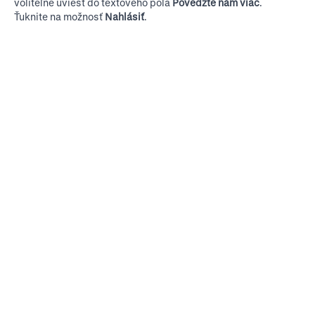
voliteľne uviesť do textového poľa
Povedzte nám viac
.
Ťuknite na možnosť
Nahlásiť
.