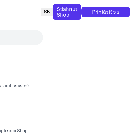
Stiahnuť
SK
Prihlásiť sa
Shop
si archivované
aplikácii Shop.