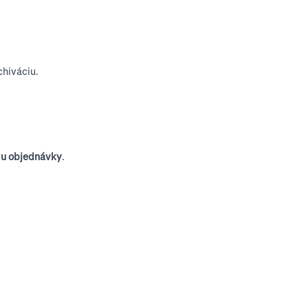
chiváciu.
ciu objednávky
.