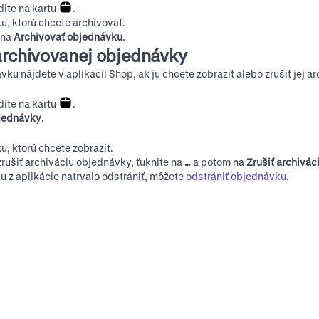
dite na kartu
.
u, ktorú chcete archivovať.
 na
Archivovať objednávku
.
archivovanej objednávky
u nájdete v aplikácii Shop, ak ju chcete zobraziť alebo zrušiť jej ar
dite na kartu
.
jednávky
.
u, ktorú chcete zobraziť.
zrušiť archiváciu objednávky, ťuknite na
…
a potom na
Zrušiť archivá
 z aplikácie natrvalo odstrániť, môžete
odstrániť objednávku
.