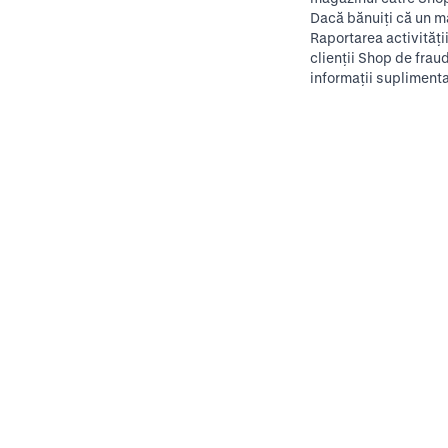
Dacă bănuiți că un ma
Raportarea activități
clienții Shop de fra
informații suplimenta