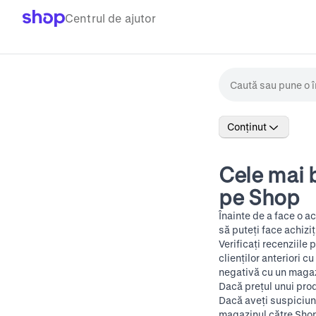
Centrul de ajutor
Conținut
Cele mai b
pe Shop
Înainte de a face o a
să puteți face achizi
Verificați recenziile
clienților anteriori c
negativă cu un maga
Dacă prețul unui prod
Dacă aveți suspiciuni
magazinul către Sho