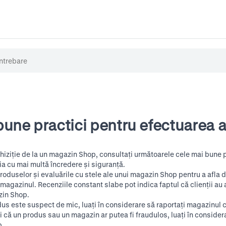
une practici pentru efectuarea ac
chiziție de la un magazin Shop, consultați următoarele cele mai bune pr
ția cu mai multă încredere și siguranță.
 produselor și evaluările cu stele ale unui magazin Shop pentru a afla
u magazinul. Recenziile constant slabe pot indica faptul că clienții au
zin Shop.
us este suspect de mic, luați în considerare să raportați magazinul 
 că un produs sau un magazin ar putea fi fraudulos, luați în considera
p.