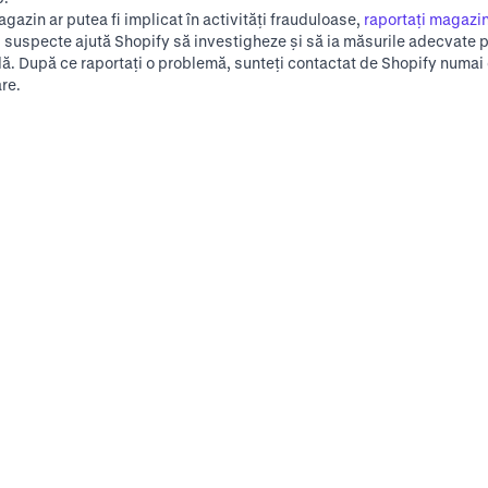
gazin ar putea fi implicat în activități frauduloase,
raportați magazi
i suspecte ajută Shopify să investigheze și să ia măsurile adecvate p
udă. După ce raportați o problemă, sunteți contactat de Shopify numa
re.