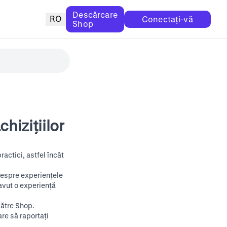
Descărcare
RO
Conectați-vă
Shop
hizițiilor
actici, astfel încât
 despre experiențele
 avut o experiență
către Shop.
re să raportați