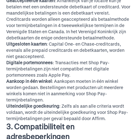
Geaccepteerde kaarten
: Afhankelijk van je locatie kun je
betalen met een ondersteunde debetkaart of creditcard. Voor
maandelijkse betalingen is een debetkaart vereist.
Creditcards worden alleen geaccepteerd als betaalmethode
voor termijnbetalingen in 4 tweewekelijkse termijnen in de
Verenigde Staten en Canada. In het Verenigd Koninkrijk zijn
debetkaarten de enige ondersteunde betaalmethode.
Uitgesloten kaarten
: Capital One- en Chase-creditcards,
evenals alle prepaid creditcards en debetkaarten, worden
niet geaccepteerd.
Digitale portemonnees
: Transacties met Shop Pay-
termijnbetalingen zijn niet compatibel met digitale
portemonnees zoals Apple Pay.
Aankoop in één winkel
: Aankopen moeten in één winkel
worden gedaan. Bestellingen met producten uit meerdere
winkels komen niet in aanmerking voor Shop Pay-
termijnbetalingen.
Uiteindelijke goedkeuring
: Zelfs als aan alle criteria wordt
voldaan, wordt de uiteindelijke goedkeuring voor Shop Pay-
termijnbetalingen per geval bepaald door Affirm.
3. Compatibiliteit en
adresbeperkingen