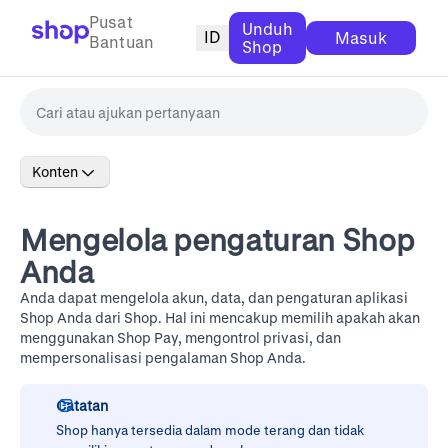
Pusat
Unduh
ID
Masuk
Bantuan
Shop
Konten
Mengelola pengaturan Shop
Anda
Anda dapat mengelola akun, data, dan pengaturan aplikasi
Shop Anda dari Shop. Hal ini mencakup memilih apakah akan
menggunakan Shop Pay, mengontrol privasi, dan
mempersonalisasi pengalaman Shop Anda.
Catatan
Shop hanya tersedia dalam mode terang dan tidak