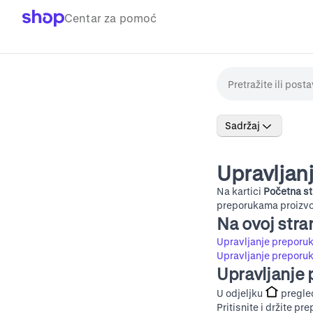
Centar za pomoć
Sadržaj
Upravljan
Na kartici
Početna st
preporukama proizvoda
Na ovoj stran
Upravljanje preporu
Upravljanje preporu
Upravljanje
U odjeljku
pregled
Pritisnite i držite p