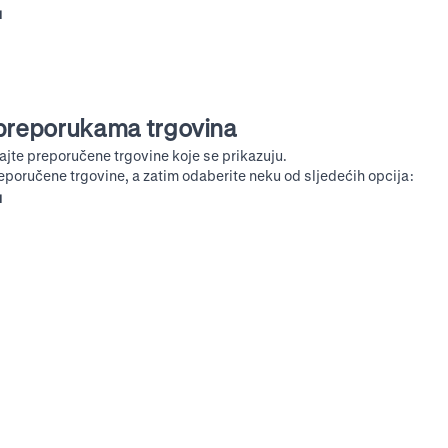
u
 preporukama trgovina
jte preporučene trgovine koje se prikazuju.
eporučene trgovine, a zatim odaberite neku od sljedećih opcija:
u