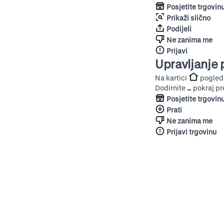
Posjetite trgovin
Prikaži slično
Podijeli
Ne zanima me
Prijavi
Upravljanje
Na kartici
pogleda
Dodirnite
…
pokraj pr
Posjetite trgovin
Prati
Ne zanima me
Prijavi trgovinu