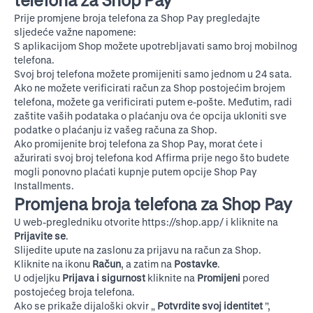
telefona za Shop Pay
Prije promjene broja telefona za Shop Pay pregledajte
sljedeće važne napomene:
S aplikacijom Shop možete upotrebljavati samo broj mobilnog
telefona.
Svoj broj telefona možete promijeniti samo jednom u 24 sata.
Ako ne možete verificirati račun za Shop postojećim brojem
telefona, možete ga verificirati putem e-pošte. Međutim, radi
zaštite vaših podataka o plaćanju ova će opcija ukloniti sve
podatke o plaćanju iz vašeg računa za Shop.
Ako promijenite broj telefona za Shop Pay, morat ćete i
ažurirati svoj broj telefona kod Affirma
prije nego što budete
mogli ponovno plaćati kupnje putem opcije
Shop Pay
Installments
.
Promjena broja telefona za Shop Pay
U web-pregledniku otvorite
https://shop.app/
i kliknite na
Prijavite se
.
Slijedite upute na zaslonu za prijavu na račun za Shop.
Kliknite na ikonu
Račun
, a zatim na
Postavke
.
U odjeljku
Prijava i sigurnost
kliknite na
Promijeni
pored
postojećeg broja telefona.
Ako se prikaže dijaloški okvir „
Potvrdite svoj identitet
”,