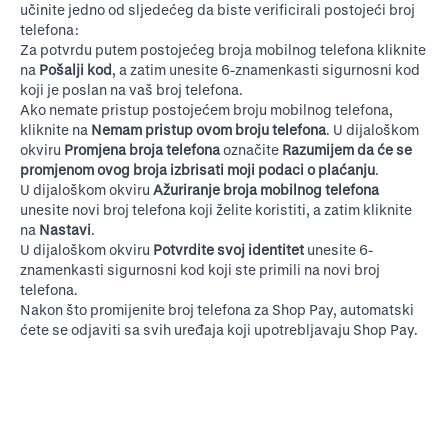
učinite jedno od sljedećeg da biste verificirali postojeći broj
telefona:
Za potvrdu putem postojećeg broja mobilnog telefona kliknite
na
Pošalji kod
, a zatim unesite 6-znamenkasti sigurnosni kod
koji je poslan na vaš broj telefona.
Ako nemate pristup postojećem broju mobilnog telefona,
kliknite na
Nemam pristup ovom broju telefona
. U dijaloškom
okviru
Promjena broja telefona
označite
Razumijem da će se
promjenom ovog broja izbrisati moji podaci o plaćanju
.
U dijaloškom okviru
Ažuriranje broja mobilnog telefona
unesite novi broj telefona koji želite koristiti, a zatim kliknite
na
Nastavi
.
U dijaloškom okviru
Potvrdite svoj identitet
unesite 6-
znamenkasti sigurnosni kod koji ste primili na novi broj
telefona.
Nakon što promijenite broj telefona za Shop Pay, automatski
ćete se odjaviti sa svih uređaja koji upotrebljavaju Shop Pay.