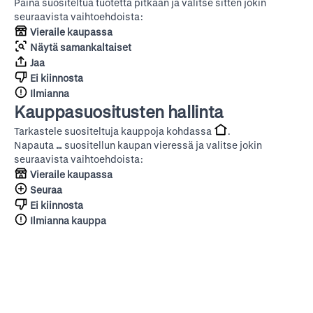
Paina suositeltua tuotetta pitkään ja valitse sitten jokin
seuraavista vaihtoehdoista:
Vieraile kaupassa
Näytä samankaltaiset
Jaa
Ei kiinnosta
Ilmianna
Kauppasuositusten hallinta
Tarkastele suositeltuja kauppoja kohdassa
.
Napauta
…
suositellun kaupan vieressä ja valitse jokin
seuraavista vaihtoehdoista:
Vieraile kaupassa
Seuraa
Ei kiinnosta
Ilmianna kauppa