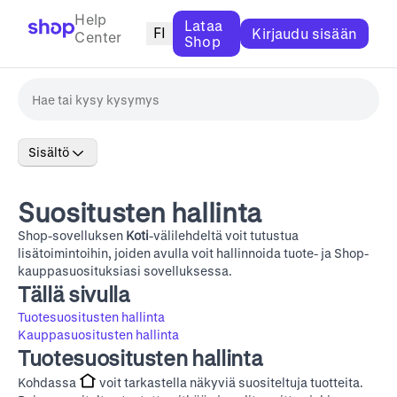
Help
Lataa
FI
Kirjaudu sisään
Center
Shop
Sisältö
Suositusten hallinta
Shop-sovelluksen
Koti
-välilehdeltä voit tutustua
lisätoimintoihin, joiden avulla voit hallinnoida tuote- ja Shop-
kauppasuosituksiasi sovelluksessa.
Tällä sivulla
Tuotesuositusten hallinta
Kauppasuositusten hallinta
Tuotesuositusten hallinta
Kohdassa
voit tarkastella näkyviä suositeltuja tuotteita.