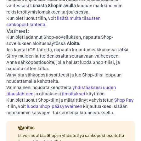
valitessasi
Lunasta Shopin avulla
kaupan markkinoinnin
rekisteröitymislomakkeen tarjouksessa.
Kun olet luonut tilin, voit
lisätä muita tilausten
sähköpostilähteitä
.
Vaiheet:
Kun olet
ladannut Shop-sovelluksen
, napauta Shop-
sovelluksen aloitusnäytössä
Aloita
.
Jos käytät iOS-laitetta, napauta kirjautumisikkunassa
Jatka
.
Siirry muiden laitteiden osalta seuraavaan vaiheeseen.
Anna sähköpostiosoite, jolla haluat luoda Shop-tilisi, ja
napauta sitten Jatka.
Vahvista sähköpostiosoitteesi ja luo Shop-tilisi loppuun
noudattamalla kehotteita.
Valinnainen: noudata kehotteita
yhdistääksesi uuden
tilauslähteen
ja ottaaksesi
ilmoitukset
käyttöön.
Kun olet luonut Shop-tilin ja määrittänyt vahvistetun
Shop Pay
-tilin, voit
luoda Shop-pääsyavaimen
kirjautuaksesi sisään
nopeammin kasvojen- tai sormenjälkitunnistuksella.
Varoitus
Et voi muuttaa Shopiin yhdistettyä sähköpostiosoitetta