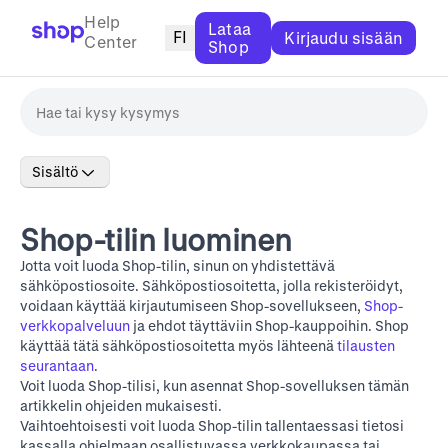
Help
Lataa
FI
Kirjaudu sisään
Center
Shop
Sisältö
Shop-tilin luominen
Jotta voit luoda Shop-tilin, sinun on yhdistettävä
sähköpostiosoite. Sähköpostiosoitetta, jolla rekisteröidyt,
voidaan käyttää kirjautumiseen Shop-sovellukseen,
Shop-
verkkopalveluun
ja ehdot täyttäviin Shop-kauppoihin. Shop
käyttää tätä sähköpostiosoitetta myös lähteenä
tilausten
seurantaan
.
Voit luoda Shop-tilisi, kun asennat Shop-sovelluksen tämän
artikkelin ohjeiden mukaisesti.
Vaihtoehtoisesti voit luoda Shop-tilin tallentaessasi tietosi
kassalla ohjelmaan osallistuvassa verkkokaupassa tai