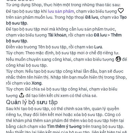
Từ ứng dụng Shop, thực hiện một trong những thao tác sau:
Để tạo bộ sưu tập khi
lưu sản phẩm
, chạm vào biểu tượng
trên sản phẩm muốn lưu. Trong hộp thoại
Đã lưu
, chạm vào
Tạo
bộ sưu tập
.
Để tạo bộ sưu tập mới mà không cần lưu sản phẩm trước,
chạm vào biểu tượng
Tài khoản
, rồi chạm vào
Đã lưu
>
Thêm
bộ sưu tập
.
Điền vào trường Tên bộ sưu tập, rồi chạm vào
Lưu
.
Tùy chọn: Theo mặc định, bộ sưu tập mới ở chế độ riêng tư.
Nếu muốn chuyển sang công khai, chạm vào biểu tượng
để
công khai bộ sưu tập.
Tùy chọn: Nếu tạo bộ sưu tập công khai lần đầu, bạn sẽ được
nhắc thêm tên hiển thị. Nhập tên bạn muốn hiển thị trong Shop,
rồi chạm vào
Xong
.
Tùy chọn: Để chia sẻ bộ sưu tập công khai, chạm vào biểu
tượng
để tạo liên kết chỉ xem có thể chia sẻ.
Quản lý bộ sưu tập
Sau khi tạo bộ sưu tập, có thể chỉnh sửa tên, quản lý quyền
riêng tư, thay đổi liên kết mời hoặc xóa bộ sưu tập. Cũng có
thể khám phá thêm sản phẩm để thêm vào bộ sưu tập hiện tại
bằng cách chạm vào
Tìm thêm ý tưởng
trên trang bộ sưu tập.
Nếu thiết lập lại liên kết mời của bộ sưu tập, liên kết hiện tại sẽ