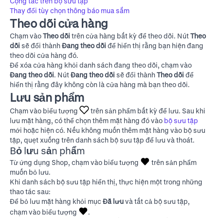
Cộng tác trên bộ sưu tập
Thay đổi tùy chọn thông báo mua sắm
Theo dõi cửa hàng
Chạm vào
Theo dõi
trên cửa hàng bất kỳ để theo dõi. Nút
Theo
dõi
sẽ đổi thành
Đang theo dõi
để hiển thị rằng bạn hiện đang
theo dõi cửa hàng đó.
Để xóa cửa hàng khỏi danh sách đang theo dõi, chạm vào
Đang theo dõi
. Nút
Đang theo dõi
sẽ đổi thành
Theo dõi
để
hiển thị rằng đây không còn là cửa hàng mà bạn theo dõi.
Lưu sản phẩm
Chạm vào biểu tượng
trên sản phẩm bất kỳ để lưu. Sau khi
lưu mặt hàng, có thể chọn thêm mặt hàng đó vào
bộ sưu tập
mới hoặc hiện có. Nếu không muốn thêm mặt hàng vào bộ sưu
tập, quẹt xuống trên danh sách bộ sưu tập để lưu và thoát.
Bỏ lưu sản phẩm
Từ ứng dụng Shop, chạm vào biểu tượng
trên sản phẩm
muốn bỏ lưu.
Khi danh sách bộ sưu tập hiển thị, thực hiện một trong những
thao tác sau:
Để bỏ lưu mặt hàng khỏi mục
Đã lưu
và tất cả bộ sưu tập,
chạm vào biểu tượng
.