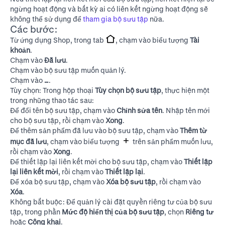
ngừng hoạt động và bất kỳ ai có liên kết ngừng hoạt động sẽ
không thể sử dụng để
tham gia bộ sưu tập
nữa.
Các bước:
Từ ứng dụng Shop, trong tab
, chạm vào biểu tượng
Tài
khoản
.
Chạm vào
Đã lưu
.
Chạm vào bộ sưu tập muốn quản lý.
Chạm vào
…
.
Tùy chọn: Trong hộp thoại
Tùy chọn bộ sưu tập
, thực hiện một
trong những thao tác sau:
Để đổi tên bộ sưu tập, chạm vào
Chỉnh sửa tên
. Nhập tên mới
cho bộ sưu tập, rồi chạm vào
Xong
.
Để thêm sản phẩm đã lưu vào bộ sưu tập, chạm vào
Thêm từ
mục đã lưu
, chạm vào biểu tượng
trên sản phẩm muốn lưu,
rồi chạm vào
Xong
.
Để thiết lập lại liên kết mời cho bộ sưu tập, chạm vào
Thiết lập
lại liên kết mời
, rồi chạm vào
Thiết lập lại
.
Để xóa bộ sưu tập, chạm vào
Xóa bộ sưu tập
, rồi chạm vào
Xóa
.
Không bắt buộc: Để quản lý cài đặt quyền riêng tư của bộ sưu
tập, trong phần
Mức độ hiển thị của bộ sưu tập
, chọn
Riêng tư
hoặc
Công khai
.