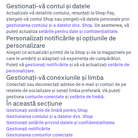
Gestionați-vă contul și datele
Actualizați-vă detaliile contului, renunțați la Shop Pay,
ștergeți-vă contul Shop sau ștergeți-vă datele personale prin
gestionarea contului și a datelor dvs. Shop
. De asemenea, vă
puteți actualiza
setările pentru date și confidențialitate
.
Personalizați notificările și opțiunile de
personalizare
Alegeți ce actualizări primiți de la Shop și de la magazinele pe
care le urmăriți și adaptați-vă experiența de cumpărături.
Puteți să
gestionați notificările
și să vă actualizați
setările de
personalizare
.
Gestionați-vă conexiunile și limba
Conectați sau deconectați adrese de e-mail și conturi de pe
rețelele de socializare și setați limba preferată. Vă puteți
gestiona
conturile conectate
și
setările de limbă
.
În această secțiune
Gestionați setările de limbă pentru Shop
Gestionarea contului și a datelor dvs. Shop
Gestionați setările privind datele și confidențialitatea
Gestionați notificările
Gestionarea conturilor conectate