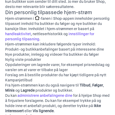
kun butikker som sender til ditt sted. Jo mer du bruker Shop,
desto mer relevante blir søkeresultatene.
Din personlig tilpassede hjem-strøm
Hjem-strømmen i
-fanen i Shop-appen inneholder personlig
tilpasset innhold fra butikker du følger og nye butikker du
kanskje liker. Innholdet i hjem-strømmen er basert på
handleaktivitet
, nettleserhistorikk og
innstillinger for
personlig tilpasning
.
Hjem-strømmen kan inkludere følgende typer innhold:
Produkt- og butikkanbefalinger basert på interessene dine
Nye produkter, innlegg og videoer fra butikker du følger
Nylig viste produkter
Oppdateringer om lagrede varer, for eksempel prisnedslag og
varsler om at varer er tilbake på lager
Forslag om å bestille produkter du har kjøpt tidligere på nytt
Kampanjetilbud
Fra hjem-strømmen kan du også navigere til
Tilbud
,
Følger
,
Minis
og
Lagrede
produkter og butikker.
Du kan
administrere anbefalingene dine
for å hjelpe Shop med
å finjustere forslagene. Du kan for eksempel trykke på og
holde inne et anbefalt produkt, og deretter trykke på
Ikke
interessert
eller
Vis lignende
.