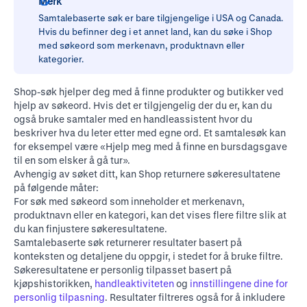
Merk
Samtalebaserte søk er bare tilgjengelige i USA og Canada.
Hvis du befinner deg i et annet land, kan du søke i Shop
med søkeord som merkenavn, produktnavn eller
kategorier.
Shop-søk hjelper deg med å finne produkter og butikker ved
hjelp av søkeord. Hvis det er tilgjengelig der du er, kan du
også bruke samtaler med en handleassistent hvor du
beskriver hva du leter etter med egne ord. Et samtalesøk kan
for eksempel være «Hjelp meg med å finne en bursdagsgave
til en som elsker å gå tur».
Avhengig av søket ditt, kan Shop returnere søkeresultatene
på følgende måter:
For søk med søkeord som inneholder et merkenavn,
produktnavn eller en kategori, kan det vises flere filtre slik at
du kan finjustere søkeresultatene.
Samtalebaserte søk returnerer resultater basert på
konteksten og detaljene du oppgir, i stedet for å bruke filtre.
Søkeresultatene er personlig tilpasset basert på
kjøpshistorikken,
handleaktiviteten
og
innstillingene dine for
personlig tilpasning
. Resultater filtreres også for å inkludere