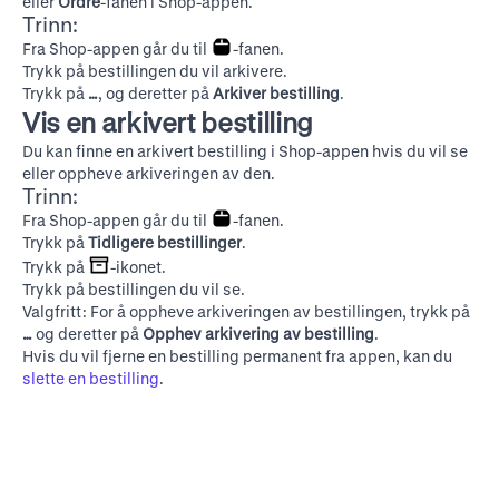
eller
Ordre
-fanen i Shop-appen.
Trinn:
Fra Shop-appen går du til
-fanen.
Trykk på bestillingen du vil arkivere.
Trykk på
…
, og deretter på
Arkiver bestilling
.
Vis en arkivert bestilling
Du kan finne en arkivert bestilling i Shop-appen hvis du vil se
eller oppheve arkiveringen av den.
Trinn:
Fra Shop-appen går du til
-fanen.
Trykk på
Tidligere bestillinger
.
Trykk på
-ikonet.
Trykk på bestillingen du vil se.
Valgfritt: For å oppheve arkiveringen av bestillingen, trykk på
…
og deretter på
Opphev arkivering av bestilling
.
Hvis du vil fjerne en bestilling permanent fra appen, kan du
slette en bestilling
.