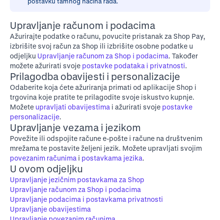
postavku tamnog načina rada.
Upravljanje računom i podacima
Ažurirajte podatke o računu, povucite pristanak za Shop Pay,
izbrišite svoj račun za Shop ili izbrišite osobne podatke u
odjeljku
Upravljanje računom za Shop i podacima
. Također
možete ažurirati svoje
postavke podataka i privatnosti
.
Prilagodba obavijesti i personalizacije
Odaberite koja ćete ažuriranja primati od aplikacije Shop i
trgovina koje pratite te prilagodite svoje iskustvo kupnje.
Možete
upravljati obavijestima
i ažurirati svoje
postavke
personalizacije
.
Upravljanje vezama i jezikom
Povežite ili odspojite račune e-pošte i račune na društvenim
mrežama te postavite željeni jezik. Možete upravljati svojim
povezanim računima
i
postavkama jezika
.
U ovom odjeljku
Upravljanje jezičnim postavkama za Shop
Upravljanje računom za Shop i podacima
Upravljanje podacima i postavkama privatnosti
Upravljanje obavijestima
Upravljanje povezanim računima